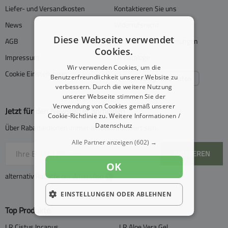
Liefer- und Versandkosten
Kontaktieren Sie uns
News
Widerrufsrecht
Diese Webseite verwendet
AGB
Datenschutzbestimmungen
Cookies.
Impressum
LR Kataloge
Wir verwenden Cookies, um die
Cookie Einstellungen
Benutzerfreundlichkeit unserer Website zu
Vertrag widerrufen
verbessern. Durch die weitere Nutzung
unserer Webseite stimmen Sie der
Verwendung von Cookies gemäß unserer
Jetzt für den Newsletter anmelden
Cookie-Richtlinie zu.
Weitere Informationen /
Datenschutz
Über Rabattaktionen immer aktuell informiert sein.
Alle Partner anzeigen
(602) →
AKTIVIEREN
OK
alternativ Rabatte
per WhatsApp
EINSTELLUNGEN ODER ABLEHNEN
Top Produkte
LR Cistus Incanus
LR Aloe Vera Gel