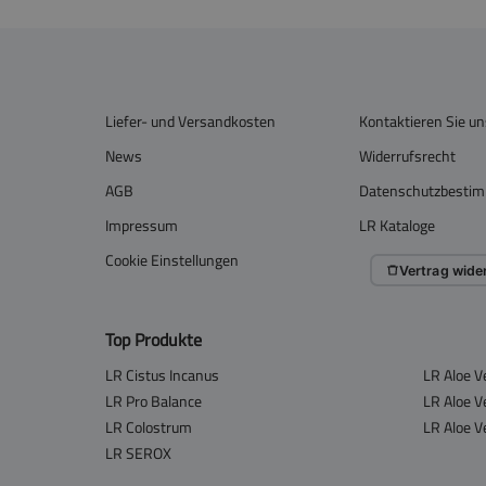
Liefer- und Versandkosten
Kontaktieren Sie un
News
Widerrufsrecht
AGB
Datenschutzbesti
Impressum
LR Kataloge
Cookie Einstellungen
Vertrag wide
Top Produkte
LR Cistus Incanus
LR Aloe V
LR Pro Balance
LR Aloe V
LR Colostrum
LR Aloe V
LR SEROX