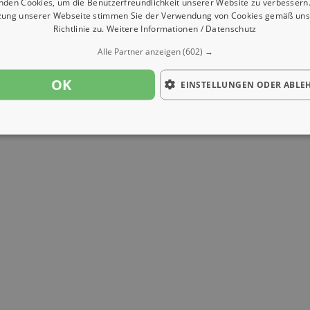
nden Cookies, um die Benutzerfreundlichkeit unserer Website zu verbessern.
zung unserer Webseite stimmen Sie der Verwendung von Cookies gemäß uns
Richtlinie zu.
Weitere Informationen / Datenschutz
Alle Partner anzeigen
(602) →
OK
EINSTELLUNGEN ODER ABLE