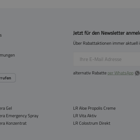
Jetzt für den Newsletter anme
s
Über Rabattaktionen immer aktuell i
mmungen
alternativ Rabatte
per WhatsApp
rrufen
era Gel
LR Aloe Propolis Creme
era Emergency Spray
LR Vita Aktiv
era Konzentrat
LR Colostrum Direkt