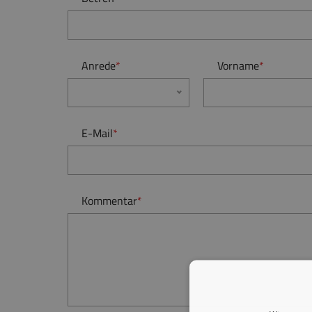
Anrede
*
Vorname
*
E-Mail
*
Kommentar
*