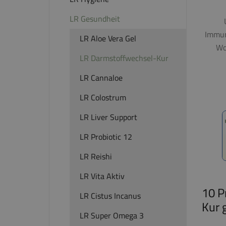
LR Gesundheit
Immun
LR Aloe Vera Gel
Wo
LR Darmstoffwechsel-Kur
LR Cannaloe
LR Colostrum
LR Liver Support
LR Probiotic 12
LR Reishi
LR Vita Aktiv
10 P
LR Cistus Incanus
Kur 
LR Super Omega 3