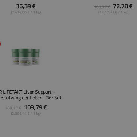
36,39 €
72,78 €
109,17 €
(2.426,00 € / 1 kg)
(1.617,33 € / 1 kg)
R LIFETAKT Liver Support -
rstützung der Leber - 3er Set
103,79 €
109,17 €
(2.306,44 € / 1 kg)