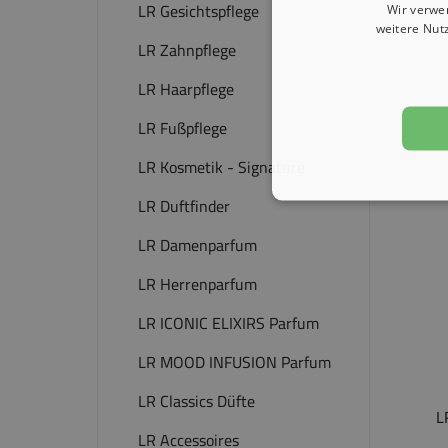
LR Gesichtspflege
Wir verwe
weitere Nut
LR Zahnpflege
LR Haarpflege
LR Fußpflege
LR Kosmetik - Signature
LR Duftfinder
LR Damenparfum
LR Herrenparfum
LR ICONIC ELIXIRS Parfum
LR MOOD INFUSION Parfum
LR Classics Düfte
L
LR Accessoires