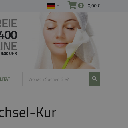
0,00 €
0
EIE
 400
INE
 18:00 UHR
LITÄT
chsel-Kur