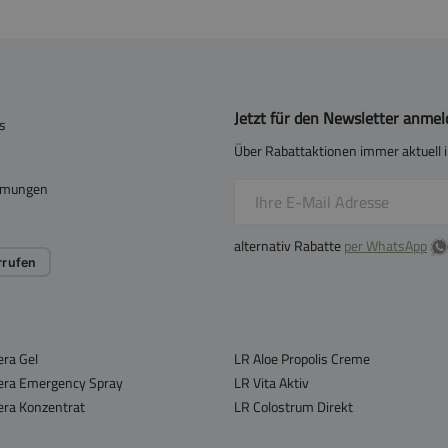
Jetzt für den Newsletter anme
s
Über Rabattaktionen immer aktuell i
mmungen
alternativ Rabatte
per WhatsApp
rrufen
era Gel
LR Aloe Propolis Creme
era Emergency Spray
LR Vita Aktiv
era Konzentrat
LR Colostrum Direkt