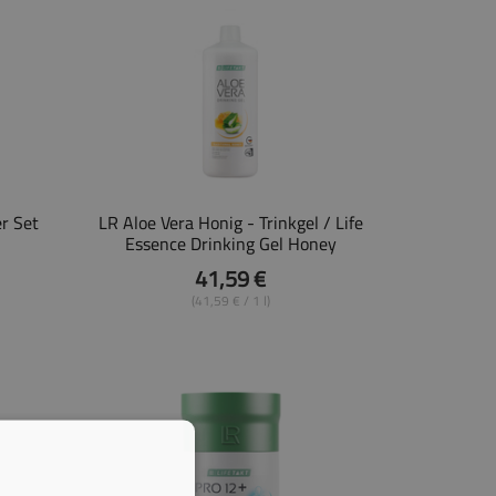
r Set
LR Aloe Vera Honig - Trinkgel / Life
Essence Drinking Gel Honey
41,59 €
(41,59 € / 1 l)