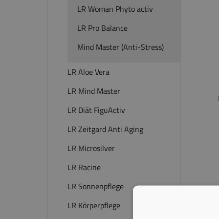
LR Woman Phyto activ
LR Pro Balance
Mind Master (Anti-Stress)
LR Aloe Vera
LR Mind Master
LR Diät FiguActiv
LR Zeitgard Anti Aging
LR Microsilver
LR Racine
LR Sonnenpflege
LR Körperpflege