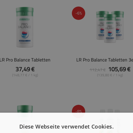
-6%
LR Pro Balance Tabletten
LR Pro Balance Tabletten 3e
37,49 €
105,69 €
112,47 €
(148,77 € / 1 kg)
(139,80 € / 1 kg)
-8%
Diese Webseite verwendet Cookies.