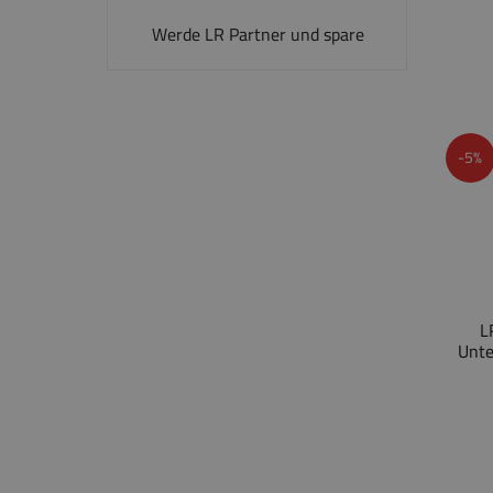
Werde LR Partner und spare
-5%
L
Unte