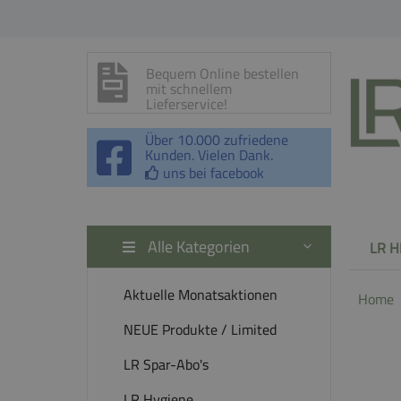
Bequem Online bestellen
mit schnellem
Lieferservice!
Über 10.000 zufriedene
Kunden. Vielen Dank.
uns bei facebook
Alle Kategorien
LR H
Aktuelle Monatsaktionen
Home
NEUE Produkte / Limited
LR Spar-Abo's
LR Hygiene