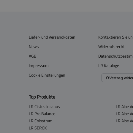
Liefer- und Versandkosten
Kontaktieren Sie un
News
Widerrufsrecht
AGB
Datenschutzbesti
Impressum
LR Kataloge
Cookie Einstellungen
Vertrag wide
Top Produkte
LR Cistus Incanus
LR Aloe V
LR Pro Balance
LR Aloe V
LR Colostrum
LR Aloe V
LR SEROX