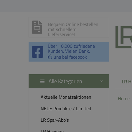
Bequem Online bestellen
mit schnellem
Lieferservice!
Über 10.000 zufriedene
Kunden. Vielen Dank.
uns bei facebook
Alle Kategorien
LR H
Aktuelle Monatsaktionen
Home
NEUE Produkte / Limited
LR Spar-Abo's
LR Hygiene