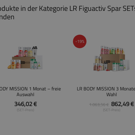
odukte in der Kategorie LR Figuactiv Spar SET
nden
-19%
ODY MISSION 1 Monat – freie
LR BODY MISSION 3 Monate 
Auswahl
Wahl
346,02 €
862,49 €
1.063,56 €
(SET-Preis)
(SET-Preis)