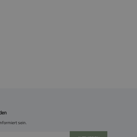
lden
nformiert sein.