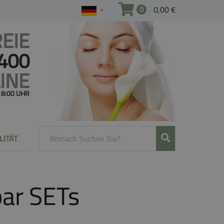
0,00 €
0
EIE
 400
INE
 18:00 UHR
LITÄT
par SETs