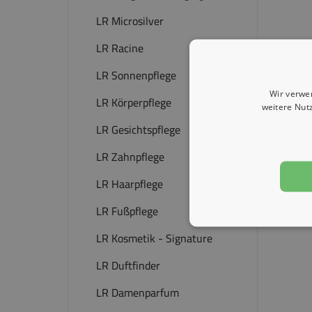
LR Microsilver
LR Racine
LR Sonnenpflege
Wir verwe
LR Körperpflege
weitere Nut
LR Gesichtspflege
LR Zahnpflege
LR Haarpflege
LR Fußpflege
LR Kosmetik - Signature
LR Duftfinder
LR Damenparfum