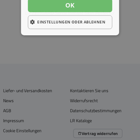
OK
LR ZEITGARD Serox Instant Skin Perfector
58,99 €
EINSTELLUNGEN ODER ABLEHNEN
(1.966,33 € / 1 l)
Liefer- und Versandkosten
Kontaktieren Sie uns
News
Widerrufsrecht
AGB
Datenschutzbestimmungen
Impressum
LR Kataloge
Cookie Einstellungen
Vertrag widerrufen