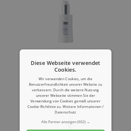
LR ZEITGARD Serox - Instant Result Serum
87,49 €
Diese Webseite verwendet
(2.916,33 € / 1 l)
Cookies.
Wir verwenden Cookies, um die
Benutzerfreundlichkeit unserer Website zu
verbessern. Durch die weitere Nutzung
unserer Webseite stimmen Sie der
Verwendung von Cookies gemäß unserer
Cookie-Richtlinie zu.
Weitere Informationen /
Datenschutz
Alle Partner anzeigen
(602) →