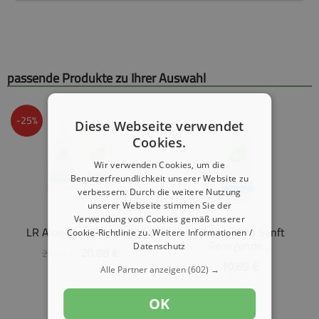
passende Produkte zu Ihrer Auswahl
-25%
Diese Webseite verwendet
Cookies.
Wir verwenden Cookies, um die
Benutzerfreundlichkeit unserer Website zu
verbessern. Durch die weitere Nutzung
unserer Webseite stimmen Sie der
Verwendung von Cookies gemäß unserer
LR Aloe Vera Soap Set
LR Aloe Vera Sanft
Cookie-Richtlinie zu.
Weitere Informationen /
Reinigende ...
Datenschutz
20,88 €
27,88 €
10,89 €
(SET-Preis)
Alle Partner anzeigen
(602) →
(43,56 € / 1 l)
OK