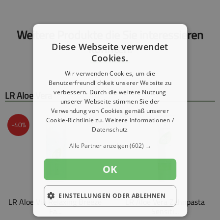
Weitere Produkte die Sie interessieren
könnten:
Diese Webseite verwendet
Cookies.
Wir verwenden Cookies, um die
Benutzerfreundlichkeit unserer Website zu
LR Aloe Vera
verbessern. Durch die weitere Nutzung
unserer Webseite stimmen Sie der
Verwendung von Cookies gemäß unserer
Cookie-Richtlinie zu.
Weitere Informationen /
-40%
Datenschutz
Alle Partner anzeigen
(602) →
OK
EINSTELLUNGEN ODER ABLEHNEN
LR Aloe Via Relaxing Breeze
LR Aloe Vera Zahnpasta
Fa...
Sensiti...