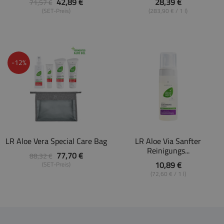
42,89 €
28,39 €
71,57 €
(SET-Preis)
(283,90 € / 1 l)
-12%
LR Aloe Vera Special Care Bag
LR Aloe Via Sanfter
Reinigungs...
77,70 €
88,32 €
10,89 €
(SET-Preis)
(72,60 € / 1 l)