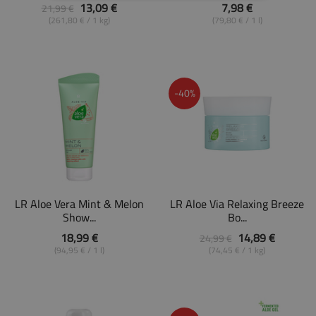
13,09 €
7,98 €
21,99 €
(261,80 € / 1 kg)
(79,80 € / 1 l)
-40%
LR Aloe Vera Mint & Melon
LR Aloe Via Relaxing Breeze
Show...
Bo...
18,99 €
14,89 €
24,99 €
(94,95 € / 1 l)
(74,45 € / 1 kg)