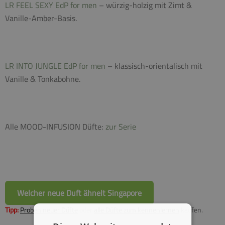
LR FEEL SEXY EdP for men
– würzig-holzig mit Zimt &
Vanille-Amber-Basis.
LR INTO JUNGLE EdP for men
– klassisch-orientalisch mit
Vanille & Tonkabohne.
Alle MOOD-INFUSION Düfte:
zur Serie
Welcher neue Duft ähnelt Singapore
Tipp:
Proben neuer Düfte
oder
alle Düfte zum kennenlernen
kaufen.