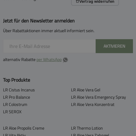
Vertrag widerrufen
Jetzt für den Newsletter anmelden
Über Rabattaktionen immer aktuell informiert sein.
AKTIVIEREN
alternativ Rabatte
per WhatsApp
Top Produkte
LR Cistus Incanus
LR Aloe Vera Gel
LR Pro Balance
LR Aloe Vera Emergency Spray
LR Colostrum
LR Aloe Vera Konzentrat
LR SEROX
LR Aloe Propolis Creme
LR Thermo Lotion
LR Vita Aktiv
LR Aloe Vera Zahngel