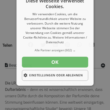
Diese Webseite verwendet
Cookies.
Wir verwenden Cookies, um die
Benutzerfreundlichkeit unserer Website zu
verbessern. Durch die weitere Nutzung
unserer Webseite stimmen Sie der
Verwendung von Cookies gemäß unserer
Cookie-Richtlinie zu.
Weitere Informationen /
Datenschutz
Teilen
Alle Partner anzeigen
(602) →
OK
Beschreibung
EINSTELLUNGEN ODER ABLEHNEN
Die LR MOOD INFUSION schenkt dir ein völlig neues
Dufterlebnis
– denn es ist wissenschaftlich erwiesen, dass
unsere Düfte durch die Komposition der Parfumöle deine
Stimmung beeinflussen können. Eine weltweit einzigartige,
neurowissenschaftliche Studie* beweist: Unsere 18