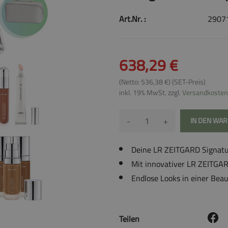
Art.Nr. :
2907
638,29 €
(Netto: 536,38 €) (SET-Preis)
inkl. 19% MwSt. zzgl.
Versandkosten
-
+
IN DEN WA
Deine LR ZEITGARD Signatu
Mit innovativer LR ZEITGA
Endlose Looks in einer Bea
Teilen