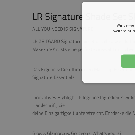
LR Signature Shade Set S
Wir verwe
ALL YOU NEED IS SIGNATURE
weitere Nut
LR ZEITGARD Signature bietet dir alles, was du f
Make-up-Artists eine perfekte Auswahl in High-en
Das Ergebnis:
Die ultimativen Make-up Essentials
Signature Essentials!
Innovatives Highlight:
Pflegende Ingredients wirke
Handschrift, die
deine Einzigartigkeit unterstreicht. Entdecke die 
Glowy. Glamorous. Gorgeous. What's yours?