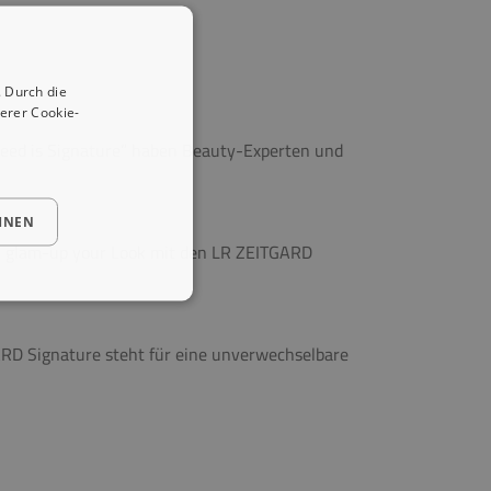
 Durch die
erer Cookie-
 need is Signature” haben Beauty-Experten und
HNEN
s – glam-up your Look mit den LR ZEITGARD
GARD Signature steht für eine unverwechselbare