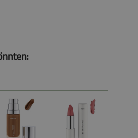
önnten: