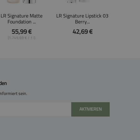
LR Signature Matte
LR Signature Lipstick 03
Foundation ...
Berry...
55,99 €
42,69 €
(1.749,69 € / 1 l)
lden
nformiert sein.
AKTIVIEREN