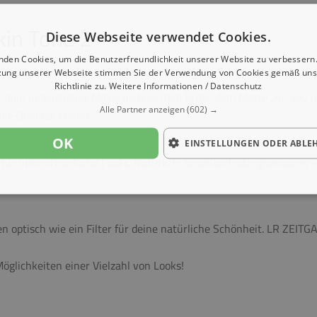
kin Tone 2
Diese Webseite verwendet Cookies.
nden Cookies, um die Benutzerfreundlichkeit unserer Website zu verbessern.
zung unserer Webseite stimmen Sie der Verwendung von Cookies gemäß uns
Richtlinie zu.
Weitere Informationen / Datenschutz
ür dein individuelles Make-up brauchst. Unter dem Motto „All you
Alle Partner anzeigen
(602) →
d-Qualität kreiert.
OK
EINSTELLUNGEN ODER ABLE
 für unterschiedliche Looks. Natürlich, strahlend oder glamourö
n optisch wie ein Filter für deine natürliche Schönheit. LR ZEIT
Möglichkeiten einer Vielzahl von Looks!