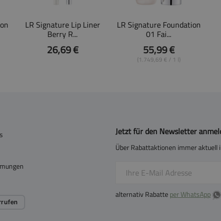
ion
LR Signature Lip Liner
LR Signature Foundation
Berry R...
01 Fai...
26,69 €
55,99 €
(1.749,69 € / 1 l)
Jetzt für den Newsletter anme
s
Über Rabattaktionen immer aktuell i
mmungen
alternativ Rabatte
per WhatsApp
rrufen