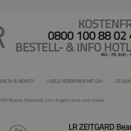
KOSTENFR
0800 100 88 02
BESTELL- & INFO HOTL
MO. - FR. 9:00 -
EALTH & BEAUTY
GELD VERDIENEN MIT LR
LR QUA
ARD Beauty Diamonds 2in1 Augencreme und-maske
LR ZEITGARD Bea