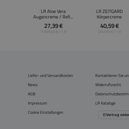
LR Aloe Vera
LR ZEITGARD
Augencreme / Refi...
Körpercreme
27,39 €
40,59 €
(1.826,00 € / 1 l)
(202,95 € / 1 l)
Liefer- und Versandkosten
Kontaktieren Sie un
News
Widerrufsrecht
AGB
Datenschutzbesti
Impressum
LR Kataloge
Cookie Einstellungen
Vertrag wide