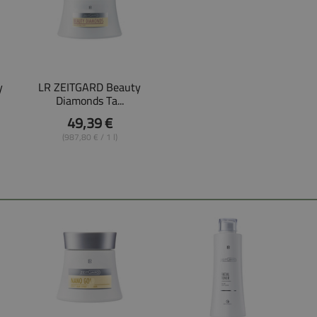
y
LR ZEITGARD Beauty
Diamonds Ta...
49,39 €
(987,80 € / 1 l)