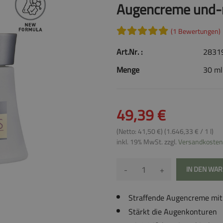
Augencreme und
(1 Bewertungen)
Art.Nr. :
2831
Menge
30 ml
49,39 €
(Netto: 41,50 €) (1.646,33 € / 1 l)
inkl. 19% MwSt. zzgl.
Versandkosten
-
+
IN DEN WA
Straffende Augencreme mit 
Stärkt die Augenkonturen