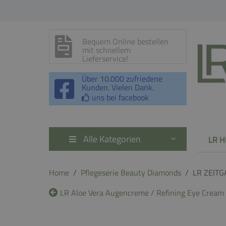
Bequem Online bestellen
mit schnellem
Lieferservice!
Über 10.000 zufriedene
Kunden. Vielen Dank.
uns bei facebook
Alle Kategorien
LR H
Home
Pflegeserie Beauty Diamonds
LR ZEITG
LR Aloe Vera Augencreme / Refining Eye Cream