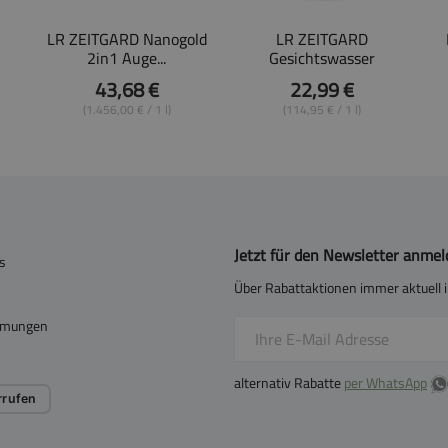
LR ZEITGARD Nanogold
LR ZEITGARD
2in1 Auge...
Gesichtswasser
43,68 €
22,99 €
(1.456,00 € / 1 l)
(114,95 € / 1 l)
Jetzt für den Newsletter anme
s
Über Rabattaktionen immer aktuell i
mmungen
alternativ Rabatte
per WhatsApp
rrufen