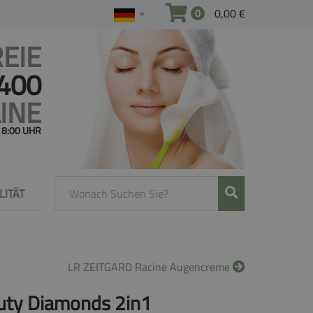
0,00 €
0
EIE
 400
INE
 18:00 UHR
LITÄT
LR ZEITGARD Racine Augencreme
uty Diamonds 2in1