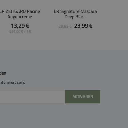
LR ZEITGARD Racine
LR Signature Mascara
Augencreme
Deep Blac...
13,29 €
23,99 €
29,99 €
(886,00 € / 1 l)
lden
nformiert sein.
AKTIVIEREN