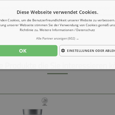
monds stärkt die Haut ab 40 Jahren und mindert Falten sichtbar.
Diese Webseite verwendet Cookies.
er Hautalterungsprozess verlangsamt und der Zellschutzmechanism
f-Transport-System und einem verkapselten Wirkstoff, der Falten 
nden Cookies, um die Benutzerfreundlichkeit unserer Website zu verbessern.
zung unserer Webseite stimmen Sie der Verwendung von Cookies gemäß uns
ing Tool.
Richtlinie zu.
Weitere Informationen / Datenschutz
Alle Partner anzeigen
(602) →
OK
EINSTELLUNGEN ODER ABLE
e Produkte die Sie interessieren k