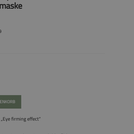
-maske
9
RENKORB
„Eye firming effect“